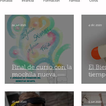
Portada
Infancia
Formación
Familia
Otros
Fotografía
crisis covid 19
reflexión
Salud
24 jun 2021
4 dic 2020
Miedo
Educación
Escuela
Comunidad
m
Juego
Conciliación
Teletrabajo
Desescalada
Final de curso con la
El Bie
mochila nueva.
tiemp
día de la paz
Verano
paz
26 jun 2020
5 jun 2020