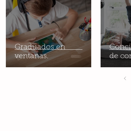
Graduados en
Conci
ventanas.
de co