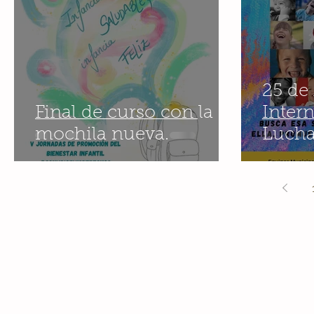
25 de 
Final de curso con la
Intern
mochila nueva.
Lucha
Maltra