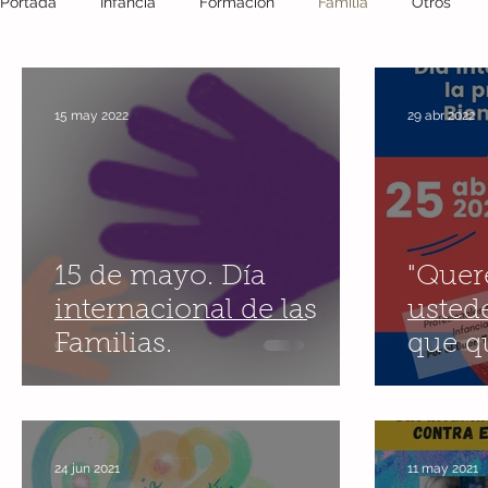
Portada
Infancia
Formación
Familia
Otros
Fotografía
crisis covid 19
reflexión
Salud
15 may 2022
29 abr 2022
Miedo
Educación
Escuela
Comunidad
m
Juego
Conciliación
Teletrabajo
Desescalada
15 de mayo. Día
"Quer
internacional de las
ustede
Familias.
que q
día de la paz
Verano
paz
24 jun 2021
11 may 2021