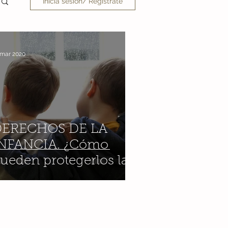
Inicia sesión/ Regístrate
 mar 2020
DERECHOS DE LA
NFANCIA. ¿Cómo
ueden protegerlos las
amilias ante esta
risis?