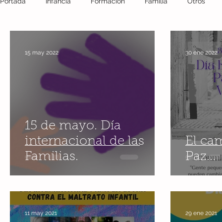
Portada
Infancia
Formación
Familia
Otros
Fotografía
crisis covid 19
reflexión
Salud
15 may 2022
30 ene 2022
Miedo
Educación
Escuela
Comunidad
m
Juego
Conciliación
Teletrabajo
Desescalada
15 de mayo. Día
internacional de las
El ca
Familias.
Paz...
día de la paz
Verano
paz
11 may 2021
29 ene 2021