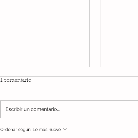
1 comentario
Escribir un comentario...
Día Escolar de la No
15 de mayo
Ordenar según:
Lo más nuevo
Violencia y la Paz
internacion