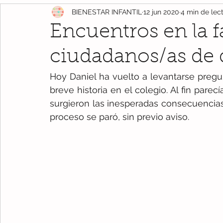
BIENESTAR INFANTIL
12 jun 2020
4 min de lec
reflexión
Salud
Recomendaciones
Emociones
Encuentros en la f
ciudadanos/as de 
maltrato infantil
Día Internacional
Juego
Conci
Hoy Daniel ha vuelto a levantarse pregu
breve historia en el colegio. Al fin pare
virtual
día de la paz
Verano
paz
surgieron las inesperadas consecuencias d
proceso se paró, sin previo aviso.