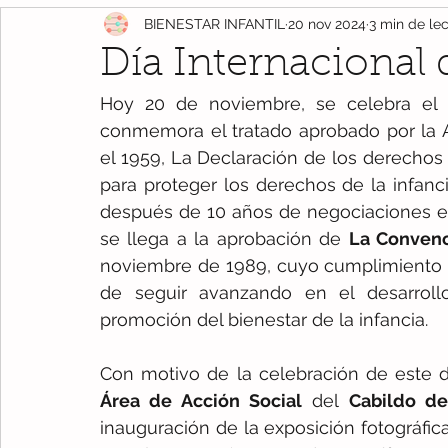
BIENESTAR INFANTIL
20 nov 2024
3 min de le
reflexión
Salud
Recomendaciones
Emociones
Día Internacional 
Hoy 20 de noviembre, se celebra el 
maltrato infantil
Día Internacional
Juego
Conci
conmemora el tratado aprobado por la 
el 1959, La Declaración de los derechos 
para proteger los derechos de la infanci
virtual
día de la paz
Verano
paz
después de 10 años de negociaciones en
se llega a la aprobación de 
La Convenc
noviembre de 1989, cuyo cumplimiento es 
de seguir avanzando en el desarroll
promoción del bienestar de la infancia.
Con motivo de la celebración de este d
Área de Acción Social
 del 
Cabildo de
inauguración de la exposición fotográfica