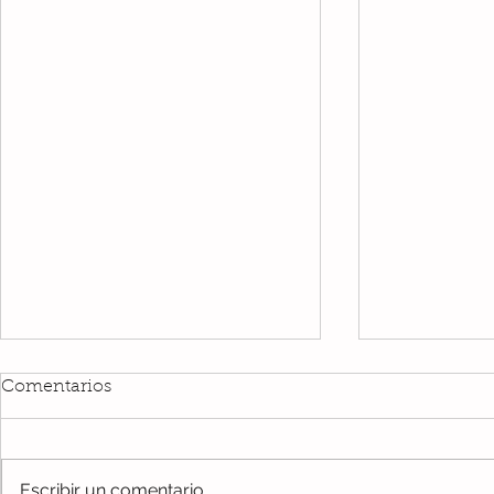
Día Internacional de los
Comentarios
Derechos de la Infancia y
Adolescencia
Hoy, 20 de noviembre,
celebramos el Día Internacional
Escribir un comentario...